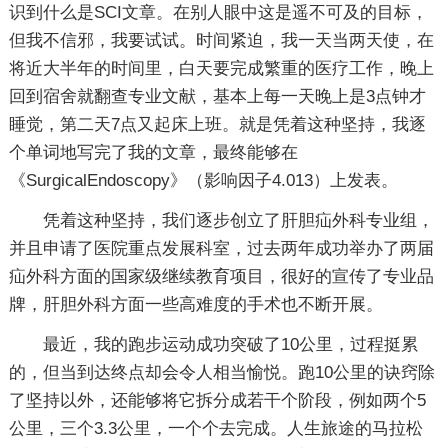
识到什么是SCI文章。在别人眼中这是遥不可及的目标，
但我不信邪，我要试试。时间紧迫，我一天当两天使，在
将近大半年的时间里，白天要完成繁重的医疗工作，晚上
回到宿舍就翻查专业文献，基本上每一天晚上是3点钟才
睡觉，第二天7点又起床上班。就是凭着这种坚持，我逐
个单词地写完了我的文章，最终能够在
《SurgicalEndoscopy》（影响因子4.013）上发表。
凭着这种坚持，我们逐步创立了肝胆疝外科专业组，
并且申请了医院重点发展科室，过去两年成功举办了两届
疝外科方面的国家级继续教育项目，很好的宣传了专业品
牌，肝胆外科方面一些高难度的手术也不断开展。
最近，我的跑步运动成功突破了10公里，过程挺累
的，但当到达终点却会令人相当愉悦。跑10公里的诀窍除
了坚持以外，还能够将它拆分成若干个阶段，例如两个5
公里，三个3.3公里，一个个去完成。人生旅途的马拉松